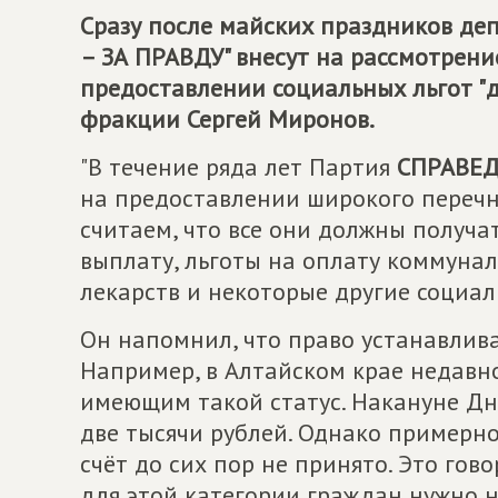
Сразу после майских праздников де
– ЗА ПРАВДУ
" внесут на рассмотрен
предоставлении социальных льгот "д
фракции Сергей Миронов.
"В течение ряда лет Партия
СПРАВЕД
на предоставлении широкого перечн
считаем, что все они должны получа
выплату, льготы на оплату коммуна
лекарств и некоторые другие социал
Он напомнил, что право устанавливат
Например, в Алтайском крае недавн
имеющим такой статус. Накануне Дн
две тысячи рублей. Однако примерно
счёт до сих пор не принято. Это гов
для этой категории граждан нужно 