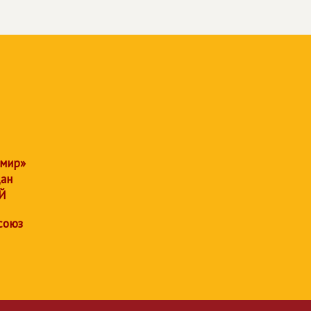
 мир»
дан
Й
союз