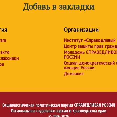
Добавь в закладки
тия
Организации
ram
Институт «Справедливый
Центр защиты прав граж
акте
Молодежь СПРАВЕДЛИВО
РОССИИ
лассники
Социал-демократический 
be
женщин России
Домсовет
Социалистическая политическая партия
СПРАВЕДЛИВАЯ РОССИЯ
Региональное отделение партии в Красноярском крае
© 2006-2026