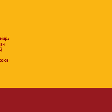
 мир»
дан
Й
союз