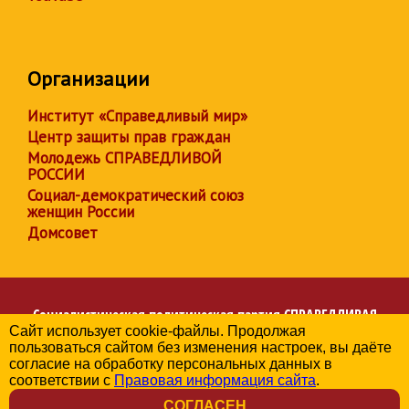
Организации
Институт «Справедливый мир»
Центр защиты прав граждан
Молодежь СПРАВЕДЛИВОЙ
РОССИИ
Социал-демократический союз
женщин России
Домсовет
Социалистическая политическая партия
СПРАВЕДЛИВАЯ
Сайт использует cookie-файлы. Продолжая
РОССИЯ
пользоваться сайтом без изменения настроек, вы даёте
Региональное отделение партии в Красноярском крае
согласие на обработку персональных данных в
© 2006-2026
соответствии с
Правовая информация сайта
.
Политика в отношении обработки персональных данных
СОГЛАСЕН