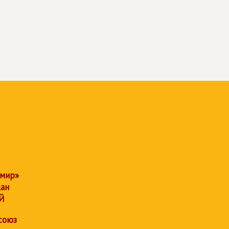
 мир»
дан
Й
союз