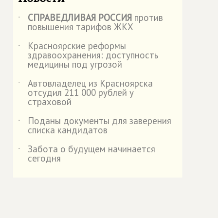
СПРАВЕДЛИВАЯ РОССИЯ
против
˙
повышения тарифов ЖКХ
Красноярские реформы
˙
здравоохранения: доступность
медицины под угрозой
Автовладелец из Красноярска
˙
отсудил 211 000 рублей у
страховой
️Поданы документы для заверения
˙
списка кандидатов
Забота о будущем начинается
˙
сегодня