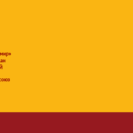
 мир»
дан
Й
союз