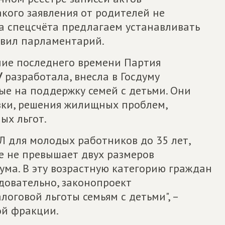
акого заявления от родителей не
та спецсчёта предлагаем устанавливать
авил парламентарий.
ние последнего времени Партия
У
разработала, внесла в Госдуму
е на поддержку семей с детьми. Они
зки, решения жилищных проблем,
ых льгот.
 для молодых работников до 35 лет,
е не превышает двух размеров
ма. В эту возрастную категорию граждан
довательно, законопроект
оговой льготы семьям с детьми", –
ой фракции.