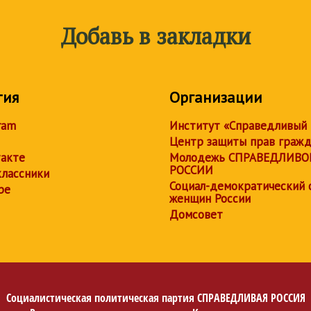
Добавь в закладки
тия
Организации
ram
Институт «Справедливый
Центр защиты прав граж
акте
Молодежь СПРАВЕДЛИВО
РОССИИ
лассники
Социал-демократический 
be
женщин России
Домсовет
Социалистическая политическая партия
СПРАВЕДЛИВАЯ РОССИЯ