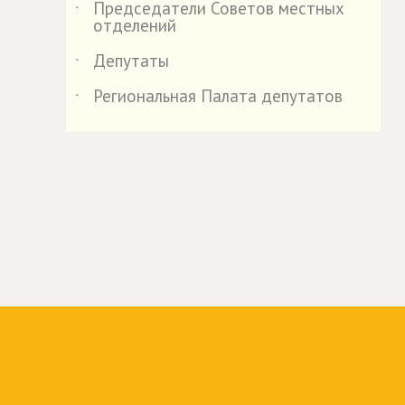
Председатели Советов местных
˙
отделений
Депутаты
˙
Региональная Палата депутатов
˙