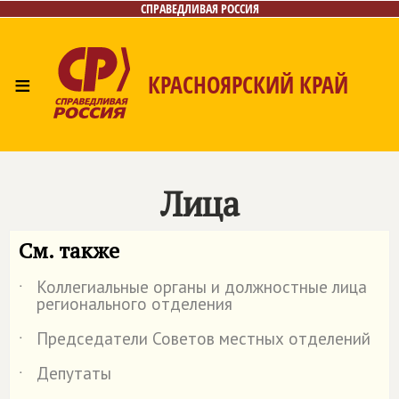
СПРАВЕДЛИВАЯ РОССИЯ
≡
КРАСНОЯРСКИЙ КРАЙ
Главная
Новости
Лица
Фото/Видео
Газета
Контакты
Лица
См. также
Коллегиальные органы и должностные лица
˙
регионального отделения
Председатели Советов местных отделений
˙
Депутаты
˙